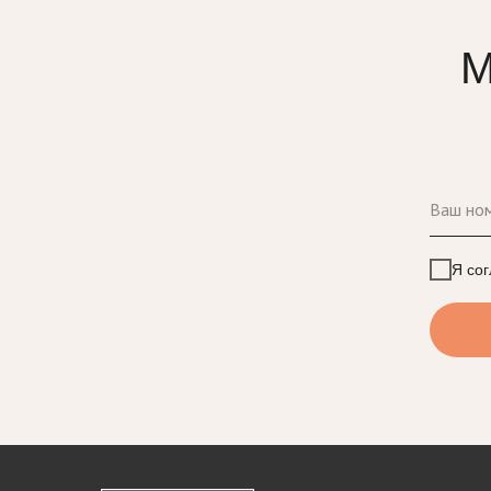
М
Я со